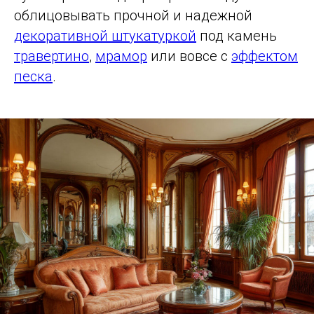
облицовывать прочной и надежной
декоративной штукатуркой
под камень
травертино
,
мрамор
или вовсе с
эффектом
песка
.