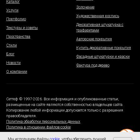
Каталог
Золочение
Услуги
Художественная роспись
Портфолио
Декоративная штукатурка с
Текстуры и советы
трафаретами
Пространства
Авторские покрытия
Стили
Купить декоративные покрытия
Блог
Фасадные штукатурки и краски
Новости
Фактура под дерево
О компании
Сеттеф © 1997-2026. Все информация и опубликованные статьи,
размещенные на сайте являются собственностью владельцев сайта.
Копирование любой информации допускается только с разрешения
правообладателя.
Политика обработки персональных данных
Политика в отношении файлов-cookie
Мы используем файлы
cookie
, чтобы обеспечить лучший