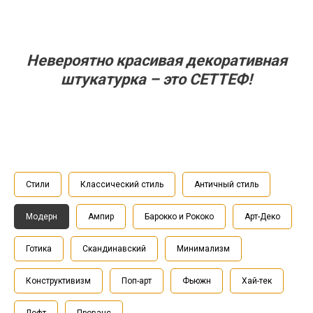
Невероятно красивая декоративная
штукатурка – это СЕТТЕФ!
Стили
Классический стиль
Античный стиль
Модерн
Ампир
Барокко и Рококо
Арт-Деко
Готика
Скандинавский
Минимализм
Конструктивизм
Поп-арт
Фьюжн
Хай-тек