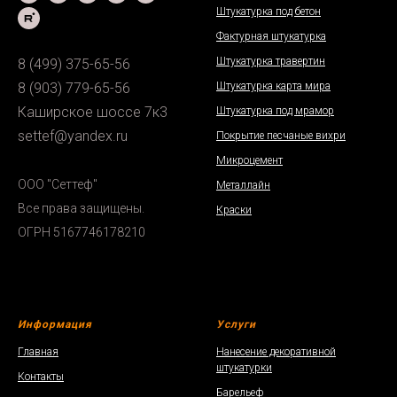
Штукатурка под бетон
Фактурная штукатурка
Штукатурка травертин
8 (499) 375-65-56
Штукатурка карта мира
8 (903) 779-65-56
Каширское шоссе 7к3
Штукатурка под мрамор
settef@yandex.ru
Покрытие песчаные вихри
Микроцемент
ООО "Сеттеф"
Металлайн
Все права защищены.
Краски
ОГРН 5167746178210
Информация
Услуги
Главная
Нанесение декоративной
штукатурки
Контакты
Барельеф