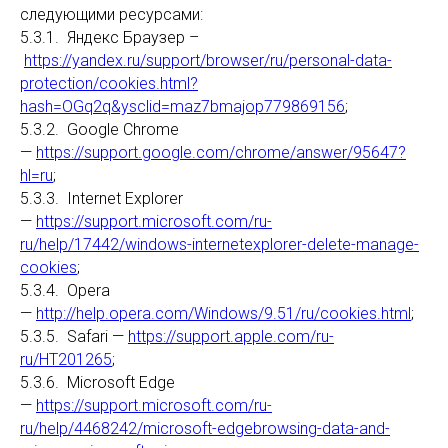
следующими ресурсами:
5.3.1. Яндекс Браузер –
https://yandex.ru/support/browser/ru/personal-data-
protection/cookies.html?
hash=OGq2q&ysclid=maz7bmajop779869156
;
5.3.2. Google Chrome
—
https://support.google.com/chrome/answer/95647?
hl=ru
;
5.3.3. Internet Explorer
—
https://support.microsoft.com/ru-
ru/help/17442/windows-internetexplorer-delete-manage-
cookies
;
5.3.4. Opera
—
http://help.opera.com/Windows/9.51/ru/cookies.html
;
5.3.5. Safari —
https://support.apple.com/ru-
ru/HT201265
;
5.3.6. Microsoft Edge
—
https://support.microsoft.com/ru-
ru/help/4468242/microsoft-edgebrowsing-data-and-