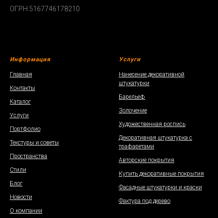
ОГРН 5167746178210
Информация
Услуги
Главная
Нанесение декоративной
штукатурки
Контакты
Барельеф
Каталог
Золочение
Услуги
Художественная роспись
Портфолио
Декоративная штукатурка с
Текстуры и советы
трафаретами
Пространства
Авторские покрытия
Стили
Купить декоративные покрытия
Блог
Фасадные штукатурки и краски
Новости
Фактура под дерево
О компании