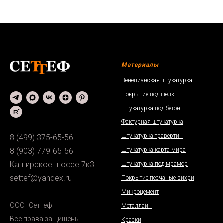
Материалы
Венецианская штукатурка
Покрытие под шелк
Штукатурка под бетон
Фактурная штукатурка
Штукатурка травертин
8 (499) 375-65-56
Штукатурка карта мира
8 (903) 779-65-56
Каширское шоссе 7к3
Штукатурка под мрамор
settef@yandex.ru
Покрытие песчаные вихри
Микроцемент
ООО "Сеттеф"
Металлайн
Все права защищены.
Краски