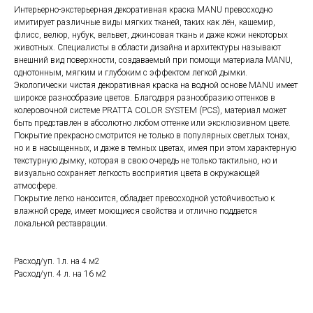
Интерьерно-экстерьерная декоративная краска MANU превосходно
имитирует различные виды мягких тканей, таких как лён, кашемир,
флисс, велюр, нубук, вельвет, джинсовая ткань и даже кожи некоторых
животных. Специалисты в области дизайна и архитектуры называют
внешний вид поверхности, создаваемый при помощи материала MANU,
однотонным, мягким и глубоким с эффектом легкой дымки.
Экологически чистая декоративная краска на водной основе MANU имеет
широкое разнообразие цветов. Благодаря разнообразию оттенков в
колеровочной системе PRATTA COLOR SYSTEM (PCS), материал может
быть представлен в абсолютно любом оттенке или эксклюзивном цвете.
Покрытие прекрасно смотрится не только в популярных светлых тонах,
но и в насыщенных, и даже в темных цветах, имея при этом характерную
текстурную дымку, которая в свою очередь не только тактильно, но и
визуально сохраняет легкость восприятия цвета в окружающей
атмосфере.
Покрытие легко наносится, обладает превосходной устойчивостью к
влажной среде, имеет моющиеся свойства и отлично поддается
локальной реставрации.
Расход/уп. 1л. на 4 м2
Расход/уп. 4 л. на 16 м2