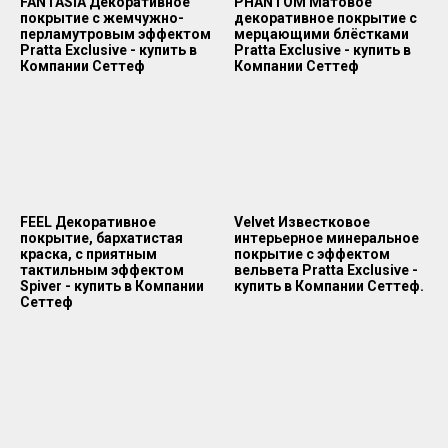
FANTASIA Декоративное
PHANTOM Матовое
покрытие с жемчужно-
декоративное покрытие с
перламутровым эффектом
мерцающими блёстками
Pratta Exclusive - купить в
Pratta Exclusive - купить в
Компании Сеттеф
Компании Сеттеф
FEEL Декоративное
Velvet Известковое
покрытие, бархатистая
интерьерное минеральное
краска, с приятным
покрытие с эффектом
тактильным эффектом
вельвета Pratta Exclusive -
Spiver - купить в Компании
купить в Компании Сеттеф.
Сеттеф