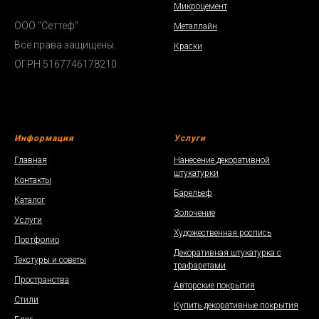
Микроцемент
ООО "Сеттеф"
Металлайн
Все права защищены.
Краски
ОГРН 5167746178210
Информация
Услуги
Главная
Нанесение декоративной
штукатурки
Контакты
Барельеф
Каталог
Золочение
Услуги
Художественная роспись
Портфолио
Декоративная штукатурка с
Текстуры и советы
трафаретами
Пространства
Авторские покрытия
Стили
Купить декоративные покрытия