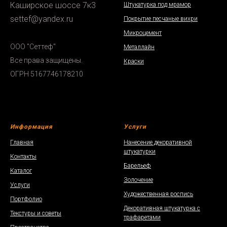
Каширское шоссе 7к3
Штукатурка под мрамор
settef@yandex.ru
Покрытие песчаные вихри
Микроцемент
ООО "Сеттеф"
Металлайн
Все права защищены.
Краски
ОГРН 5167746178210
Информация
Услуги
Главная
Нанесение декоративной
штукатурки
Контакты
Барельеф
Каталог
Золочение
Услуги
Художественная роспись
Портфолио
Декоративная штукатурка с
Текстуры и советы
трафаретами