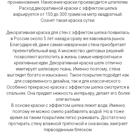
проникновения. Нанесение краски производится шпателем.
Расход декоративной краски с эффектом шелка
варьируется от 150 до 300 грамм на метр квадратный.
Сохнет такая краска сутки.
Декоративная краска для стен с эффектом шелка появилась
в России около 5 лет назад и сразу же завоевала рынок.
Благодаря ей, даже самая невзрачная стена приобретает
презентабельный вид. А множество цветовых решений
позволяют воплотить в жизнь самые невероятные и
креативные идеи. Декоративная краска шелк отлично
имитирует шелковую ткань. Именно поэтому, стена
выглядит богато и изысканно. Такое покрытие подойдет как
для современного дизайна, так и для классического.
Особенно прекрасно краска с эффектом шелка смотрится в
спальнях. Она придает нежность интерьеру, делает его более
элегантным.
В основе краски с эффектом шелка лежит вода. Именно
поэтому ее можно смело разбавлять водой. Но в тоже
время за таким покрытием легко ухаживать. Достаточно
протирать стену влажной тряпочкой и она вновь заиграет
первозданным блеском.