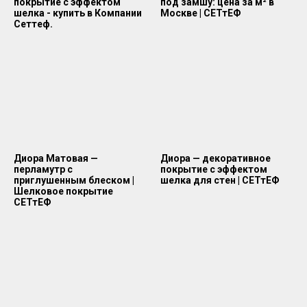
покрытие с эффектом
под замшу: цена за м² в
шелка - купить в Компании
Москве | СЕТтЕФ
Сеттеф.
Диора Матовая —
Диора — декоративное
перламутр с
покрытие с эффектом
приглушенным блеском |
шелка для стен | СЕТтЕФ
Шелковое покрытие
СЕТтЕФ