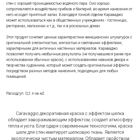
стен с хорошей проницаемостью водяного пара. Оно хорошо
сопротивляется воздействию грибков и бактерий, во время нанесения от
него исходит приятный запах. Благодаря тонкой отделке Караваджо
может использоваться как в общественных учреждениях - гостиницах,
ресторанах, магазинах и т.д., так и в роскошных домах.
Этот продукт сочетает ценные характеристики венецианских штукатурок с
оригинальной элегантностью, мягкостью и световыми эффектами,
характерными для античных настенных материалов. Караваджо
позволяет получать необычные результаты (не получавшиеся ранее при
использовании обычных красок), с использованием навыков декора и
творчества художника, который может создать оригинальные эффекты
посредством разных методов нанесения, подходящих для любых
помещений.
Расход/уп. 0,2 л на м2
Caravaggio декоративная краска с эффектом шелка
обладает завораживающим эффектом, создает атмосферу
тепла и уюта. Благодаря современным технологиям, краска
шелк для стен имитирует шелковую ткань. Является
экологически чистым материалом. Обладает свойством