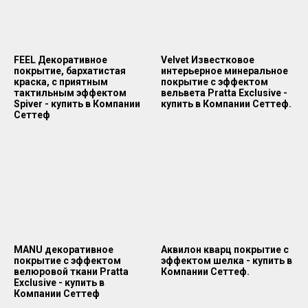
FEEL Декоративное
Velvet Известковое
покрытие, бархатистая
интерьерное минеральное
краска, с приятным
покрытие с эффектом
тактильным эффектом
вельвета Pratta Exclusive -
Spiver - купить в Компании
купить в Компании Сеттеф.
Сеттеф
MANU декоративное
Аквилон кварц покрытие с
покрытие с эффектом
эффектом шелка - купить в
велюровой ткани Pratta
Компании Сеттеф.
Exclusive - купить в
Компании Сеттеф