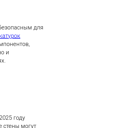
 безопасным для
катурок
мпонентов,
но и
х.
2025 году
 стены могут