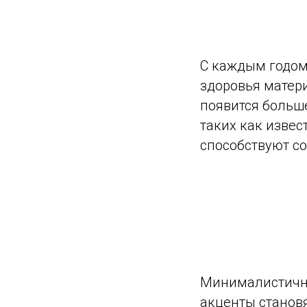
С каждым годом
здоровья матери
появится больш
таких как извес
способствуют с
Минималистичный
акценты станов