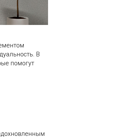
лементом
дуальность. В
рые помогут
 вдохновленным