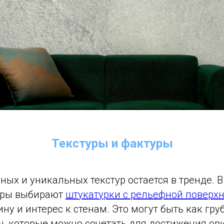
Текстуры и фактуры
ых и уникальных текстур остается в тренде. В
еры выбирают
штукатурки с рельефной поверх
ну и интерес к стенам. Это могут быть как груб
ы, которые можно сочетать для достижения ор