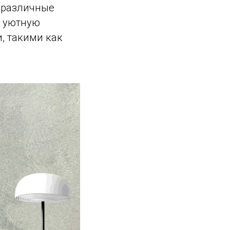
и различные
т уютную
, такими как