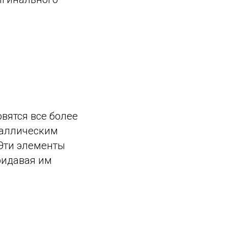
овятся все более
таллическим
 Эти элементы
придавая им