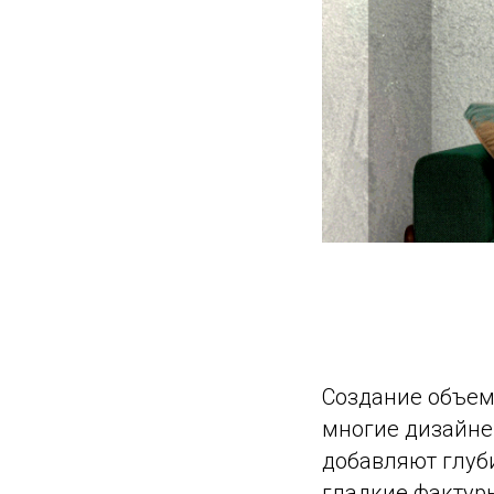
Создание объемн
многие дизайн
добавляют глуби
гладкие фактур