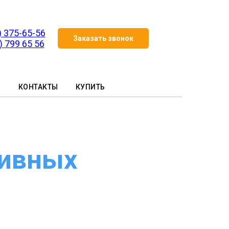
) 375-65-56
Заказать звонок
) 799 65 56
И
КОНТАКТЫ
КУПИТЬ
тивных