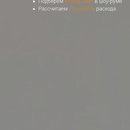
Подберем
любой цвет
в шоу-руме
Рассчитаем
стоимость
расхода