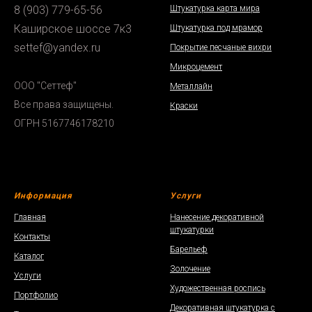
Штукатурка карта мира
8 (903) 779-65-56
Каширское шоссе 7к3
Штукатурка под мрамор
settef@yandex.ru
Покрытие песчаные вихри
Микроцемент
ООО "Сеттеф"
Металлайн
Все права защищены.
Краски
ОГРН 5167746178210
Информация
Услуги
Главная
Нанесение декоративной
штукатурки
Контакты
Барельеф
Каталог
Золочение
Услуги
Художественная роспись
Портфолио
Декоративная штукатурка с