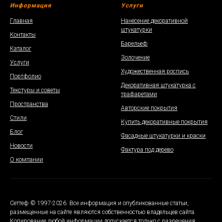
Информация
Услуги
Главная
Нанесение декоративной
штукатурки
Контакты
Барельеф
Каталог
Золочение
Услуги
Художественная роспись
Портфолио
Декоративная штукатурка с
Текстуры и советы
трафаретами
Пространства
Авторские покрытия
Стили
Купить декоративные покрытия
Блог
Фасадные штукатурки и краски
Новости
Фактура под дерево
О компании
Сеттеф © 1997-2026. Все информация и опубликованные статьи,
размещенные на сайте являются собственностью владельцев сайта.
Копирование любой информации допускается только с разрешения