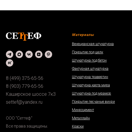
Материалы
Венецианская штукатурка
Покрытие под шелк
Штукатурка под бетон
Фактурная штукатурка
Штукатурка травертин
8 (499) 375-65-56
Штукатурка карта мира
8 (903) 779-65-56
Каширское шоссе 7к3
Штукатурка под мрамор
settef@yandex.ru
Покрытие песчаные вихри
Микроцемент
ООО "Сеттеф"
Металлайн
Все права защищены.
Краски