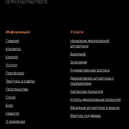
ОГРН 5167746178210
Информация
Услуги
Главная
Нанесение декоративной
штукатурки
Контакты
Барельеф
Каталог
Золочение
Услуги
Художественная роспись
Портфолио
Декоративная штукатурка с
Текстуры и советы
трафаретами
Пространства
Авторские покрытия
Стили
Купить декоративные покрытия
Блог
Фасадные штукатурки и краски
Новости
Фактура под дерево
О компании