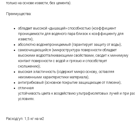
только на основе извести, без цемента).
Преимущества:
обладает высокой «дышащей» способностью (коэффициент
проницаемости для водяного пара близок к коэффициенту для
извести);
абсолютно водонепроницаемый (гарантирует защиту от воды);
самоочищающийся (микроструктура поверхности обладает
высокими водоотталкивающими свойствами, сводит к минимуму
контакт поверхности с водой и грязью и способствует
скольжению);
высокая эластичность (содержит микро основу, оставляя
неизменными характеристики материала);
антигрибковый (основное покрытие защищающее от плесени);
отличная
устойчивость цвета к воздействию ультрафиолетовых лучей и при р
условиях.
Расход/уп. 1,5 кг на м2