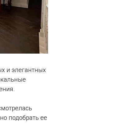
х и элегантных
икальные
ения.
мотрелась
но подобрать ее