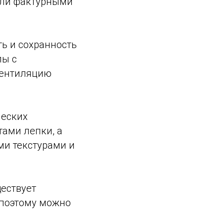
или фактурными
ь и сохранность
лы с
вентиляцию
ческих
ами лепки, а
и текстурами и
ествует
 поэтому можно