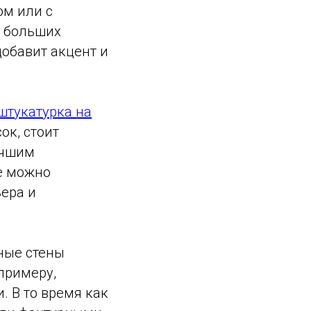
м или с
я больших
добавит акцент и
штукатурка на
ок, стоит
учшим
не можно
ера и
ные стены
примеру,
. В то время как