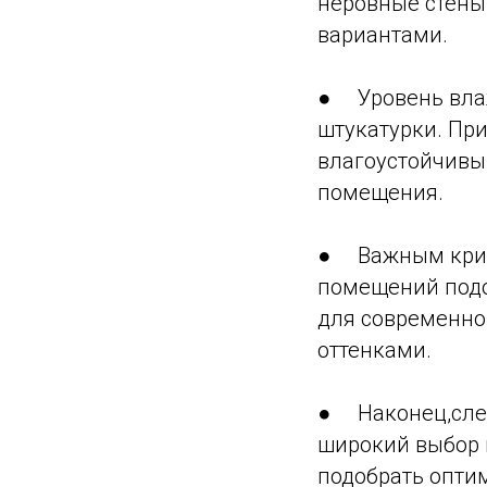
неровные стены
вариантами.
● Уровень влаж
штукатурки. Пр
влагоустойчивы
помещения.
● Важным крите
помещений подо
для современно
оттенками.
● Наконец,след
широкий выбор 
подобрать опти