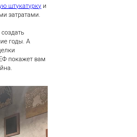
ую штукатурку
и
ми затратами.
 создать
ие годы. А
делки
ЕФ покажет вам
йна.