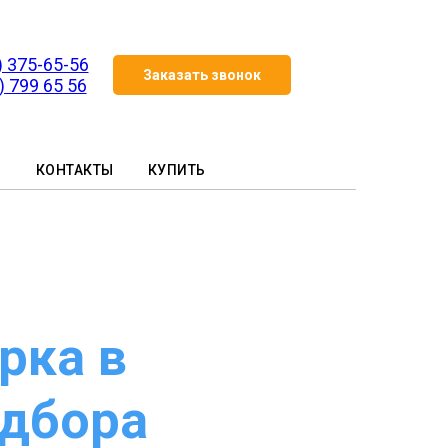
) 375-65-56
Заказать звонок
) 799 65 56
И
КОНТАКТЫ
КУПИТЬ
рка в
одбора