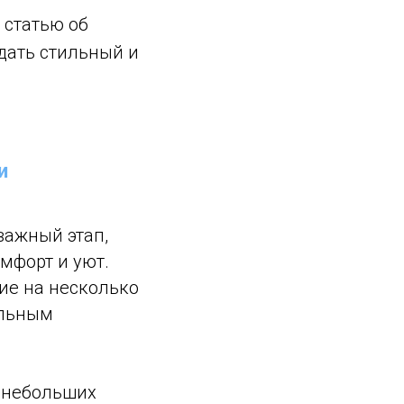
 статью об
дать стильный и
и
важный этап,
мфорт и уют.
ие на несколько
альным
 небольших